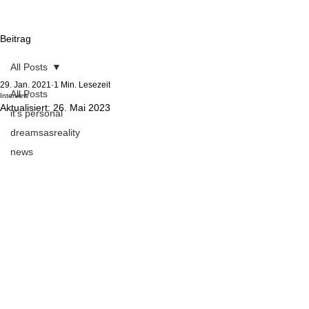
Beitrag
All Posts
29. Jan. 2021
1 Min. Lesezeit
All Posts
Interview
Aktualisiert:
26. Mai 2023
it's personal
dreamsasreality
news